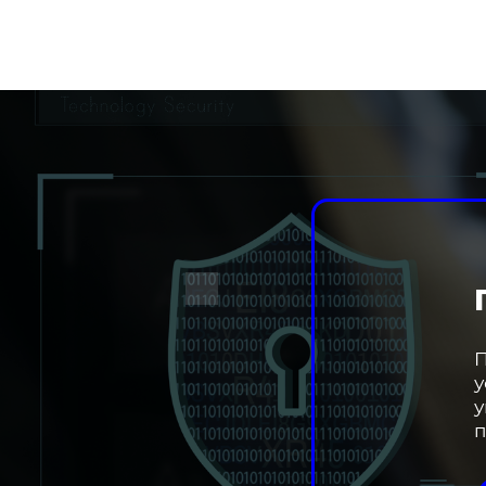
П
у
у
п