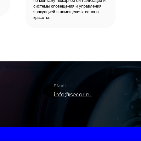
по монтажу пожарной сигнализации и
системы оповещения и управления
эвакуацией в помещениях салоны
красоты.
EMAIL:
info@secor.ru