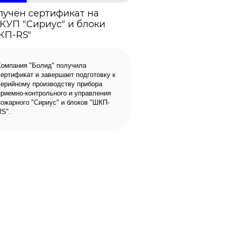
лучен сертификат на
КУП "Сириус" и блоки
КП-RS"
Компания "Болид" получила
сертификат и завершает подготовку к
серийному производству прибора
приемно-контрольного и управления
пожарного "Cириус" и блоков "ШКП-
RS".